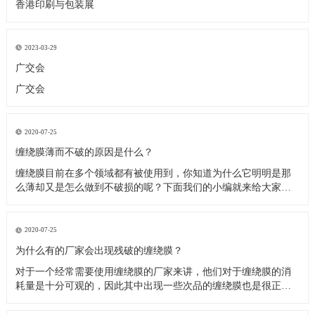
香港印刷与包装展
2023-03-29
广交会
广交会
2020-07-25
缠绕膜薄而不破的原因是什么？
缠绕膜目前在多个领域都有被使用到，你知道为什么它明明是那
么薄却又是怎么做到不破损的呢？下面我们的小编就来给大家介
绍这方面的原因，相信大家看过之后就会解开心中的疑惑。 机用
拉伸膜的应用领域很广，主要是与托盘配合使用，对零散商品进
行整集包装，代替小型集装箱。由于它可降低批量货物运输包装
2020-07-25
成本30％以
为什么有的厂家会出现残破的缠绕膜？
对于一个经常需要使用缠绕膜的厂家来讲，他们对于缠绕膜的消
耗量是十分可观的，因此其中出现一些次品的缠绕膜也是很正常
的事。那么这些次品的缠绕膜主要表现在什么方面呢？没错就是
破损。使用了大量的缠绕膜之后不乏一小部分产品在使用的时候