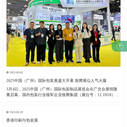
2025-03-05
2025中国（广州）国际包装展盛大开幕 致腾展位人气火爆
3月4日，2025中国（广州）国际包装制品展览会在广交会展馆隆
重启幕。国内包装行业领军企业致腾集团（展位号：12.1H18）携
明星产品拉伸膜惊艳亮相，开展首日即吸引逾百名海内外专业买
家驻足交流。 本次展会现场，致腾展台通过动态演示与静态陈列
结合，全方位展示其自主研发的高强度环保拉伸膜产品。据现场
2023-03-29
香港印刷与包装展.