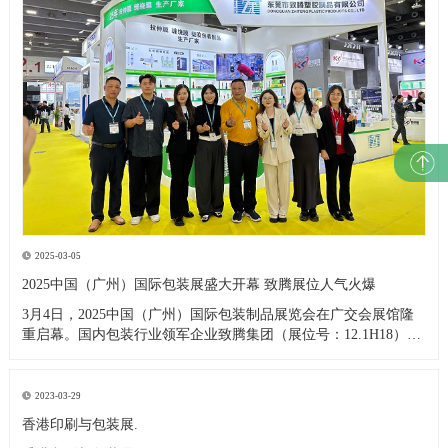
2025-03-05
2025中国（广州）国际包装展盛大开幕 致腾展位人气火爆
3月4日，2025中国（广州）国际包装制品展览会在广交会展馆隆
重启幕。国内包装行业领军企业致腾集团（展位号：12.1H18）携
明星产品拉伸膜惊艳亮相，开展首日即吸引逾百名海内外专业买
家驻足交流。 本次展会现场，致腾展台通过动态演示与静态陈列
结合，全方位展示其自主研发的高强度环保拉伸膜产品。据现场
2023-03-29
香港印刷与包装展.