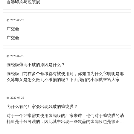
香港印刷与包装展
2023-03-29
广交会
广交会
2020-07-25
缠绕膜薄而不破的原因是什么？
缠绕膜目前在多个领域都有被使用到，你知道为什么它明明是那
么薄却又是怎么做到不破损的呢？下面我们的小编就来给大家介
绍这方面的原因，相信大家看过之后就会解开心中的疑惑。 机用
拉伸膜的应用领域很广，主要是与托盘配合使用，对零散商品进
行整集包装，代替小型集装箱。由于它可降低批量货物运输包装
2020-07-25
成本30％以
为什么有的厂家会出现残破的缠绕膜？
对于一个经常需要使用缠绕膜的厂家来讲，他们对于缠绕膜的消
耗量是十分可观的，因此其中出现一些次品的缠绕膜也是很正常
的事。那么这些次品的缠绕膜主要表现在什么方面呢？没错就是
破损。使用了大量的缠绕膜之后不乏一小部分产品在使用的时候