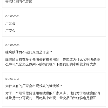
香港印刷与包装展
2023-03-29
广交会
广交会
2020-07-25
缠绕膜薄而不破的原因是什么？
缠绕膜目前在多个领域都有被使用到，你知道为什么它明明是那
么薄却又是怎么做到不破损的呢？下面我们的小编就来给大家介
绍这方面的原因，相信大家看过之后就会解开心中的疑惑。 机用
拉伸膜的应用领域很广，主要是与托盘配合使用，对零散商品进
行整集包装，代替小型集装箱。由于它可降低批量货物运输包装
2020-07-25
成本30％以
为什么有的厂家会出现残破的缠绕膜？
对于一个经常需要使用缠绕膜的厂家来讲，他们对于缠绕膜的消
耗量是十分可观的，因此其中出现一些次品的缠绕膜也是很正常
的事。那么这些次品的缠绕膜主要表现在什么方面呢？没错就是
破损。使用了大量的缠绕膜之后不乏一小部分产品在使用的时候