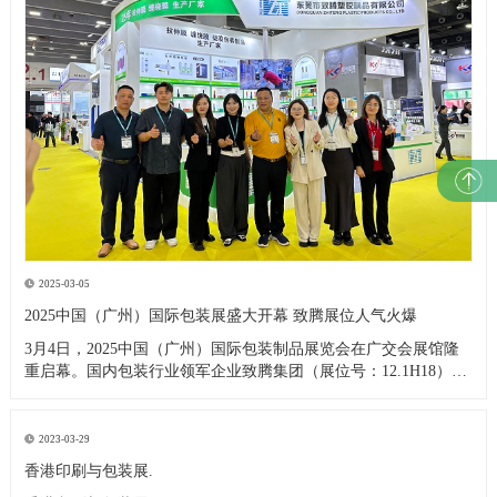
2025-03-05
2025中国（广州）国际包装展盛大开幕 致腾展位人气火爆
3月4日，2025中国（广州）国际包装制品展览会在广交会展馆隆
重启幕。国内包装行业领军企业致腾集团（展位号：12.1H18）携
明星产品拉伸膜惊艳亮相，开展首日即吸引逾百名海内外专业买
家驻足交流。 本次展会现场，致腾展台通过动态演示与静态陈列
结合，全方位展示其自主研发的高强度环保拉伸膜产品。据现场
2023-03-29
香港印刷与包装展.